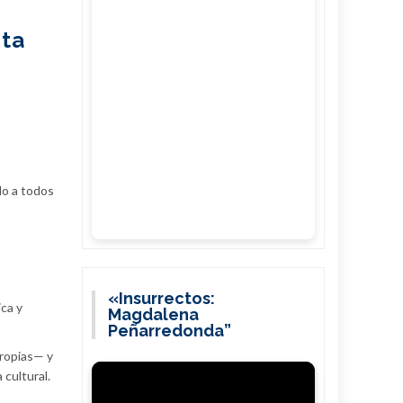
eta
ado a todos
«Insurrectos:
ica y
Magdalena
Peñarredonda”
propias— y
 cultural.