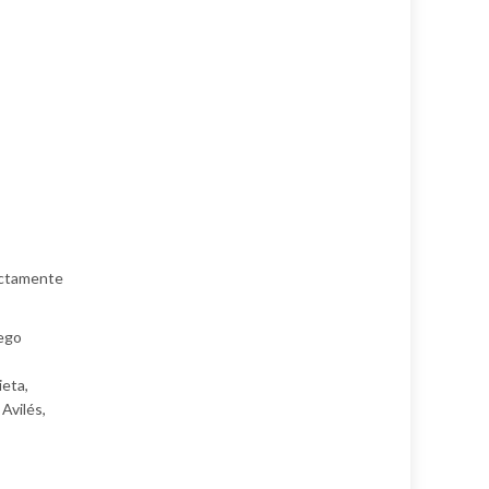
ectamente
uego
ieta,
Avilés,