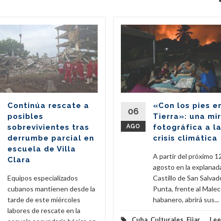
Continúa rescate a
«Con los pies e
06
posibles
Tierra»: una mi
sobrevivientes tras
AGO
fotográfica a l
derrumbe parcial en
crisis climática
escuela de Villa
A partir del próximo 1
Clara
agosto en la explanad
Equipos especializados
Castillo de San Salvado
cubanos mantienen desde la
Punta, frente al Male
tarde de este miércoles
habanero, abrirá sus...
labores de rescate en la
Cuba
,
Culturales
,
Fijar
...
Lee