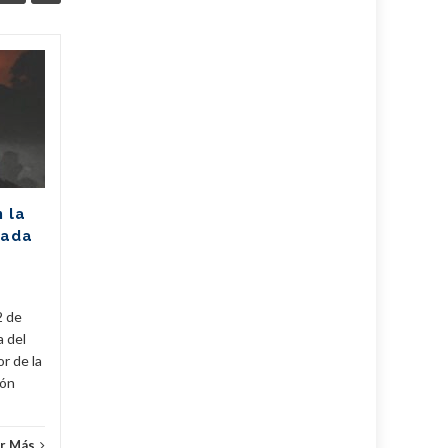
Unión Eléctrica
06
06
pronostica
AGO
afectación de 2305
AGO
MW (+Post)
La Unión Eléctrica de Cuba
(UNE) estima para hoy una
n la
disponibilidad de 975
rada
megawatts (MW) y una
a
demanda máxima de 3250
MW. De...
2 de
Cuba
,
Fijar
,
Noticias
...
Leer Más
Cuba
,
a del
r de la
cón
r Más