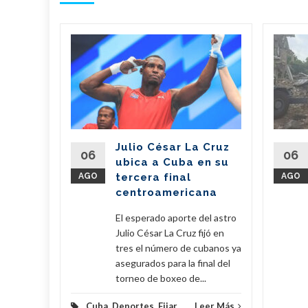
n
il dona
de
 a
erra
Julio César La Cruz
regó este
06
06
ubica a Cuba en su
vo de 7,6
AGO
tercera final
AGO
amentos
centroamericana
...
El esperado aporte del astro
eer Más
Julio César La Cruz fijó en
tres el número de cubanos ya
asegurados para la final del
torneo de boxeo de...
Cuba
,
Deportes
,
Fijar
...
Leer Más