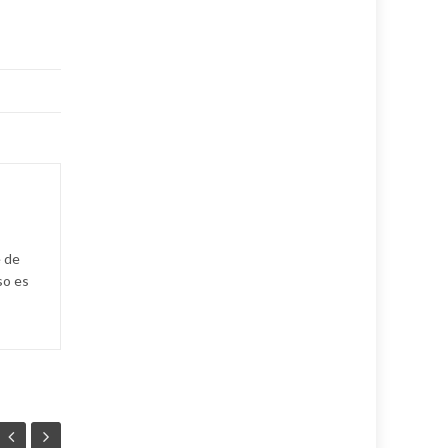
e de
so es