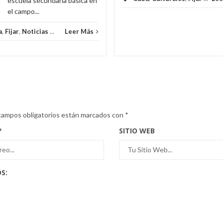
escuela secundaria básica en
el campo...
a
,
Fijar
,
Noticias
...
Leer Más
campos obligatorios están marcados con
*
*
SITIO WEB
S: