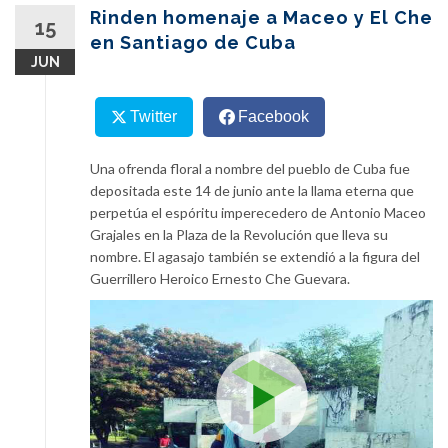
content
Rinden homenaje a Maceo y El Che
15
en Santiago de Cuba
JUN
Twitter
Facebook
Una ofrenda floral a nombre del pueblo de Cuba fue
depositada este 14 de junio ante la llama eterna que
perpetúa el espóritu imperecedero de Antonio Maceo
Grajales en la Plaza de la Revolución que lleva su
nombre. El agasajo también se extendió a la figura del
Guerrillero Heroico Ernesto Che Guevara.