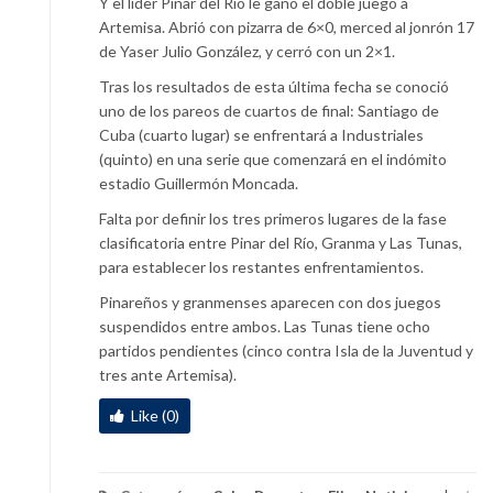
Y el líder Pinar del Río le ganó el doble juego a
Artemisa. Abrió con pizarra de 6×0, merced al jonrón 17
de Yaser Julio González, y cerró con un 2×1.
Tras los resultados de esta última fecha se conoció
uno de los pareos de cuartos de final: Santiago de
Cuba (cuarto lugar) se enfrentará a Industriales
(quinto) en una serie que comenzará en el indómito
estadio Guillermón Moncada.
Falta por definir los tres primeros lugares de la fase
clasificatoria entre Pinar del Río, Granma y Las Tunas,
para establecer los restantes enfrentamientos.
Pinareños y granmenses aparecen con dos juegos
suspendidos entre ambos. Las Tunas tiene ocho
partidos pendientes (cinco contra Isla de la Juventud y
tres ante Artemisa).
Like (0)