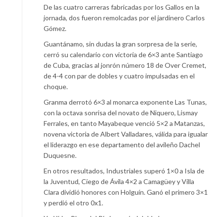
De las cuatro carreras fabricadas por los Gallos en la
jornada, dos fueron remolcadas por el jardinero Carlos
Gómez.
Guantánamo, sin dudas la gran sorpresa de la serie,
cerró su calendario con victoria de 6×3 ante Santiago
de Cuba, gracias al jonrón número 18 de Over Cremet,
de 4-4 con par de dobles y cuatro impulsadas en el
choque.
Granma derrotó 6×3 al monarca exponente Las Tunas,
con la octava sonrisa del novato de Niquero, Lismay
Ferrales, en tanto Mayabeque venció 5×2 a Matanzas,
novena victoria de Albert Valladares, válida para igualar
el liderazgo en ese departamento del avileño Dachel
Duquesne.
En otros resultados, Industriales superó 1×0 a Isla de
la Juventud, Ciego de Ávila 4×2 a Camagüey y Villa
Clara dividió honores con Holguín. Ganó el primero 3×1
y perdió el otro 0x1.