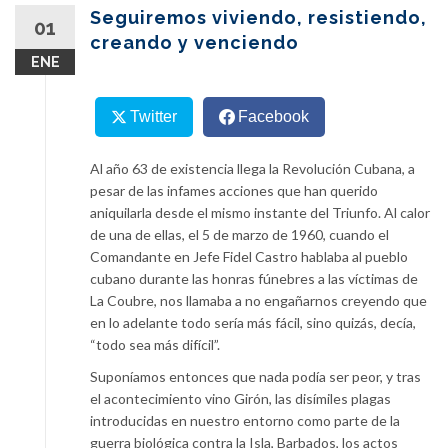
content
Seguiremos viviendo, resistiendo,
01
creando y venciendo
ENE
Twitter
Facebook
Al año 63 de existencia llega la Revolución Cubana, a
pesar de las infames acciones que han querido
aniquilarla desde el mismo instante del Triunfo. Al calor
de una de ellas, el 5 de marzo de 1960, cuando el
Comandante en Jefe Fidel Castro hablaba al pueblo
cubano durante las honras fúnebres a las víctimas de
La Coubre, nos llamaba a no engañarnos creyendo que
en lo adelante todo sería más fácil, sino quizás, decía,
“todo sea más difícil”.
Suponíamos entonces que nada podía ser peor, y tras
el acontecimiento vino Girón, las disímiles plagas
introducidas en nuestro entorno como parte de la
guerra biológica contra la Isla, Barbados, los actos