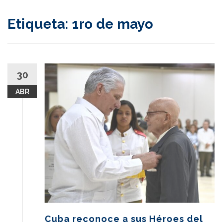
content
Etiqueta:
1ro de mayo
30
ABR
Cuba reconoce a sus Héroes del