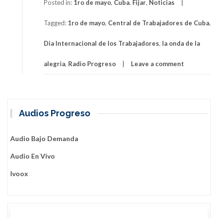
al
Posted in:
1ro de mayo
,
Cuba
,
Fijar
,
Noticias
Primero
Tagged:
1ro de mayo
,
Central de Trabajadores de Cuba
,
de
Mayo:
Dia Internacional de los Trabajadores
,
la onda de la
Una
Patria
alegria
,
Radio Progreso
Leave a comment
viva,
unida
y
victoriosa
Audios Progreso
Audio Bajo Demanda
Audio En Vivo
Ivoox