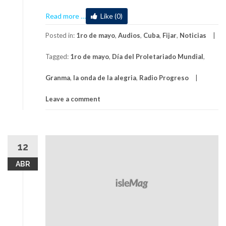
about
Read more
…
Like (0)
Realizarán
múltiples
Posted in:
1ro de mayo
,
Audios
,
Cuba
,
Fijar
,
Noticias
actividades
Tagged:
1ro de mayo
,
Día del Proletariado Mundial
,
por
el
Granma
,
la onda de la alegria
,
Radio Progreso
1ro
de
Leave a comment
Mayo
en
Granma
12
ABR