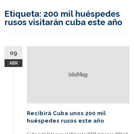
content
Etiqueta:
200 mil huéspedes
rusos visitarán cuba este año
09
ABR
Recibirá Cuba unos 200 mil
huéspedes rusos este año
Cuba está lista para recibir este 2024 al menos 200 mil