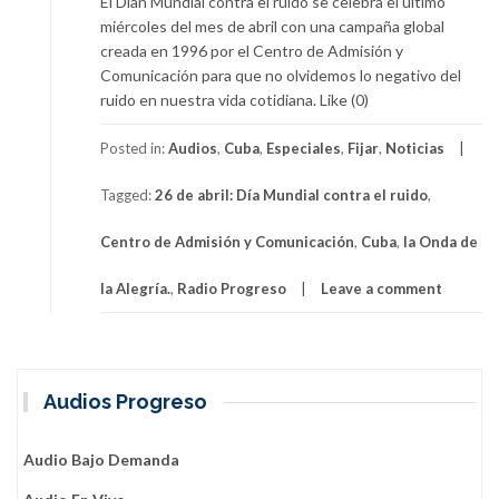
El Dían Mundial contra el ruido se celebra el último
miércoles del mes de abril con una campaña global
creada en 1996 por el Centro de Admisión y
Comunicación para que no olvidemos lo negativo del
ruido en nuestra vida cotidiana. Like (0)
Posted in:
Audios
,
Cuba
,
Especiales
,
Fijar
,
Noticias
Tagged:
26 de abril: Día Mundial contra el ruido
,
Centro de Admisión y Comunicación
,
Cuba
,
la Onda de
la Alegría.
,
Radio Progreso
Leave a comment
Audios Progreso
Audio Bajo Demanda