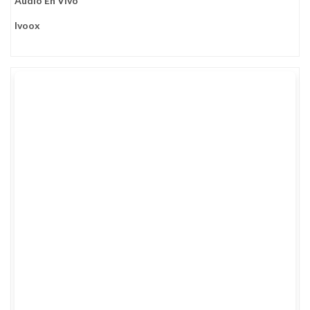
Audio En Vivo
Ivoox