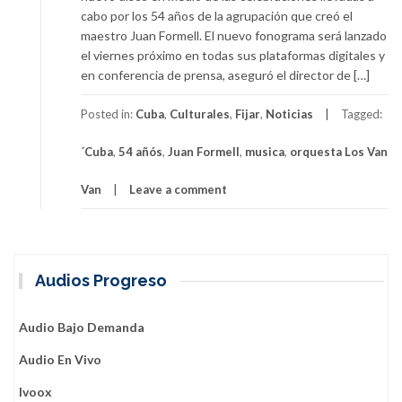
cabo por los 54 años de la agrupación que creó el
maestro Juan Formell. El nuevo fonograma será lanzado
el viernes próximo en todas sus plataformas digitales y
en conferencia de prensa, aseguró el director de […]
Posted in:
Cuba
,
Culturales
,
Fijar
,
Noticias
Tagged:
´Cuba
,
54 añós
,
Juan Formell
,
musica
,
orquesta Los Van
Van
Leave a comment
Audios Progreso
Audio Bajo Demanda
Audio En Vivo
Ivoox