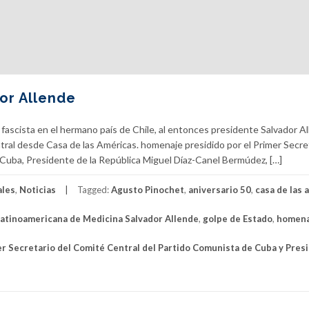
or Allende
o fascista en el hermano país de Chile, al entonces presidente Salvador Al
ral desde Casa de las Américas. homenaje presidido por el Primer Secret
Cuba, Presidente de la República Miguel Díaz-Canel Bermúdez, […]
ales
,
Noticias
Tagged:
Agusto Pinochet
,
aniversario 50
,
casa de las 
Latinoamericana de Medicina Salvador Allende
,
golpe de Estado
,
homena
r Secretario del Comité Central del Partido Comunista de Cuba y Pres