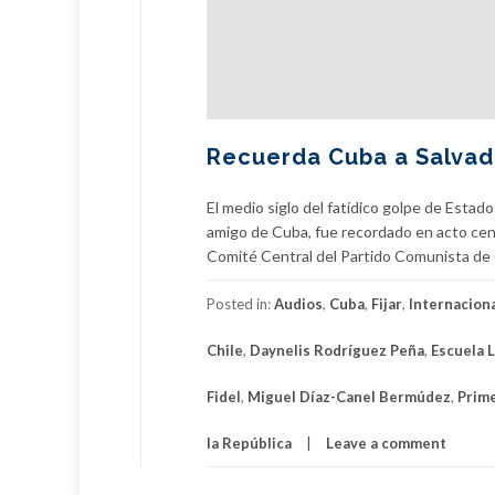
Recuerda Cuba a Salvad
El medio siglo del fatídico golpe de Estad
amigo de Cuba, fue recordado en acto cent
Comité Central del Partido Comunista de 
Posted in:
Audios
,
Cuba
,
Fijar
,
Internacion
Chile
,
Daynelis Rodríguez Peña
,
Escuela 
Fidel
,
Miguel Díaz-Canel Bermúdez
,
Prime
la República
Leave a comment