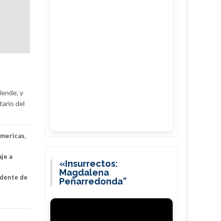
lende, y
ario del
americas
,
je a
«Insurrectos:
Magdalena
idente de
Peñarredonda”