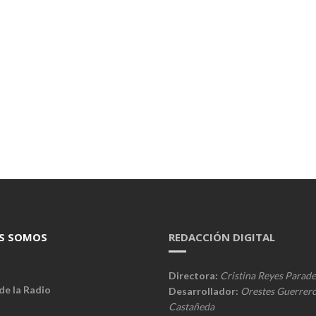
S SOMOS
REDACCIÓN DIGITAL
Directora:
Cristina Reyes Parade
de la Radio
Desarrollador:
Orestes Guerrer
Castañeda