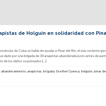
pistas de Holguín en solidaridad con Pina
rovincias de Cuba se habla de ayudar a Pinar del Río; el más reciente ge
fue dado por una brigada de 30 anapistas abanderada justo antes de partir
ión de los daños ocasionados […]
:
abanderamiento
,
anapistas
,
brigada
,
Grethel Cuenca
,
holguin
,
pinar de