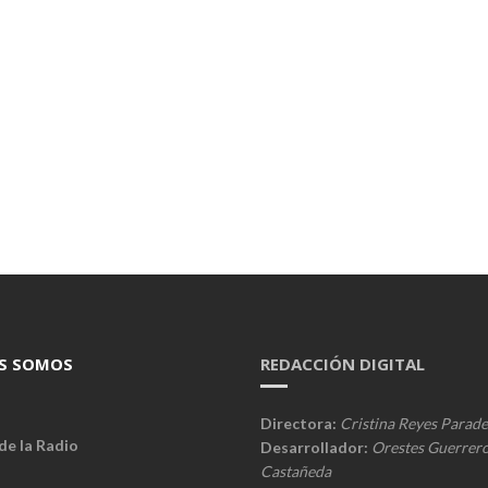
S SOMOS
REDACCIÓN DIGITAL
Directora:
Cristina Reyes Parade
de la Radio
Desarrollador:
Orestes Guerrer
Castañeda