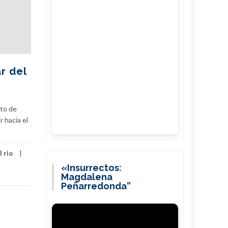
r del
sto de
 hacia el
l rio
«Insurrectos:
Magdalena
Peñarredonda”