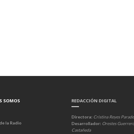
S SOMOS
REDACCIÓN DIGITAL
Directora:
Cristina Reyes Parade
de la Radio
Desarrollador:
Orestes Guerrer
Castañeda