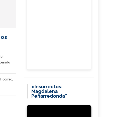
nos
del
 tenido
l
,
cómic
,
«Insurrectos:
Magdalena
Peñarredonda”