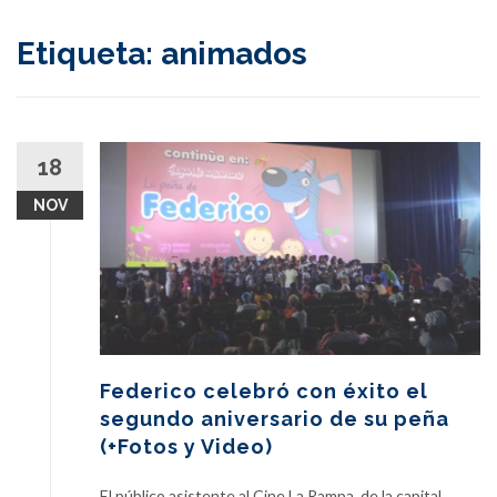
content
Etiqueta:
animados
18
NOV
Federico celebró con éxito el
segundo aniversario de su peña
(+Fotos y Video)
El público asistente al Cine La Rampa, de la capital