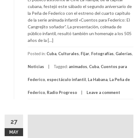
cubana, festejó este sábado el segundo aniversario de
la Peña de Federico con el estreno del cuarto capítulo
de la serie animada infantil «Cuentos para Federico: El
Cangrejito soñador”. La presentación, colmada de
público infantil, resultó también un homenaje a los 505
años de la […]
Posted in:
Cuba
,
Culturales
,
Fijar
,
Fotografías
,
Galerías
,
Noticias
Tagged:
animados
,
Cuba
,
Cuentos para
Federico
,
espectáculo infantil
,
La Habana
,
La Peña de
Federico
,
Radio Progreso
Leave a comment
27
MAY