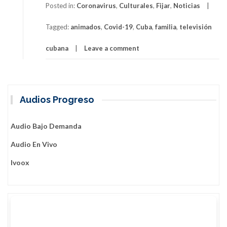
u
Posted in:
Coronavirus
,
Culturales
,
Fijar
,
Noticias
t
L
Tagged:
animados
,
Covid-19
,
Cuba
,
familia
,
televisión
o
s
cubana
Leave a comment
a
n
i
m
Audios Progreso
a
d
o
Audio Bajo Demanda
s
Audio En Vivo
d
e
Ivoox
T
i
t
o
R
e