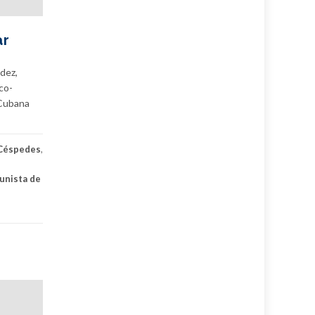
ar
dez,
co-
 Cubana
 Céspedes
,
unista de