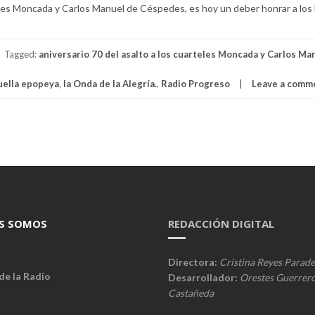
rteles Moncada y Carlos Manuel de Céspedes, es hoy un deber honrar a los
Tagged:
aniversario 70 del asalto a los cuarteles Moncada y Carlos Ma
uella epopeya
,
la Onda de la Alegría.
,
Radio Progreso
Leave a comm
S SOMOS
REDACCIÓN DIGITAL
Directora:
Cristina Reyes Parade
de la Radio
Desarrollador:
Orestes Guerrer
Castañeda