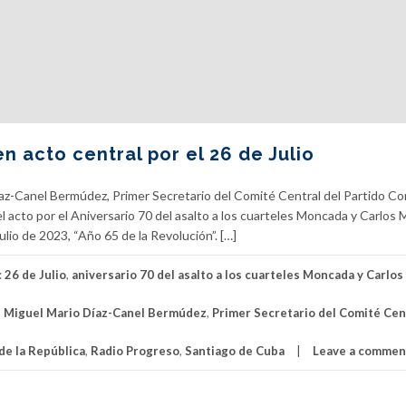
n acto central por el 26 de Julio
az-Canel Bermúdez, Primer Secretario del Comité Central del Partido C
l acto por el Aniversario 70 del asalto a los cuarteles Moncada y Carlos
lio de 2023, “Año 65 de la Revolución”. […]
:
26 de Julio
,
aniversario 70 del asalto a los cuarteles Moncada y Carlo
,
Miguel Mario Díaz-Canel Bermúdez
,
Primer Secretario del Comité Cen
de la República
,
Radio Progreso
,
Santiago de Cuba
Leave a commen