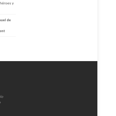
 héroes y
nuel de
ent
lo
o