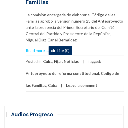
Familias
La comisión encargada de elaborar el Código de las
Familias aprobó la versión numero 23 del Anteproyecto
ante la presencia del Primer Secretario del Comité
Central del Partido y Presidente de la República,
Miguel Díaz-Canel Bermúdez.
about
Read more
…
Like (0)
Tras
consultas
Posted in:
Cuba
,
Fijar
,
Noticias
Tagged:
especializadas,
Anteproyecto de reforma constitucional
,
Codigo de
una
nueva
las Familias
,
Cuba
Leave a comment
versión
del
anteproyecto
del
Código
Audios Progreso
de
las