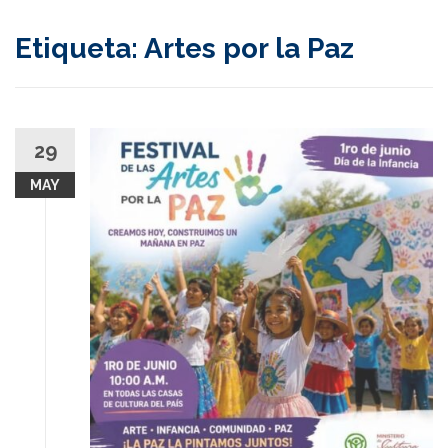
content
Etiqueta:
Artes por la Paz
29
MAY