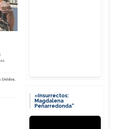
s
los
s Unidos
,
«Insurrectos:
Magdalena
Peñarredonda”