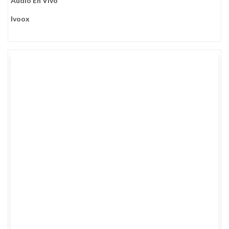
Audio En Vivo
Ivoox