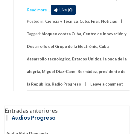
about
Read more
…
Like (0)
Alta
prioridad
Posted in:
Ciencia y Técnica
,
Cuba
,
Fijar
,
Noticias
para
Tagged:
bloqueo contra Cuba
,
Centro de Innovación y
la
innovación
Desarrollo del Grupo de la Electrónic
,
Cuba
,
en
el
desarrollo tecnologico
,
Estados Unidos
,
la onda de la
desarrollo
tecnológico
alegria
,
Miguel Díaz-Canel Bermúdez
,
presidente de
la República
,
Radio Progreso
Leave a comment
Navegación
Entradas anteriores
de
Audios Progreso
entradas
Audio Bajo Demanda