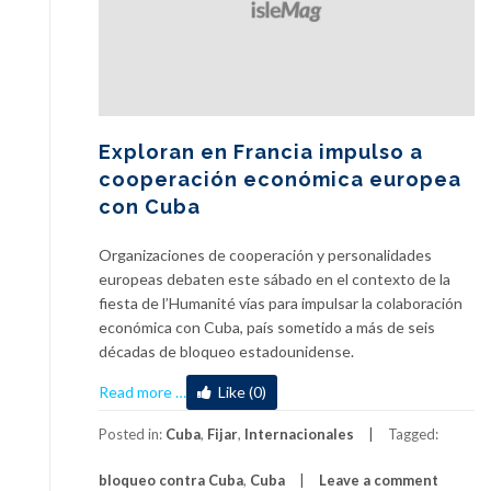
Exploran en Francia impulso a
cooperación económica europea
con Cuba
Organizaciones de cooperación y personalidades
europeas debaten este sábado en el contexto de la
fiesta de l’Humanité vías para impulsar la colaboración
económica con Cuba, país sometido a más de seis
décadas de bloqueo estadounidense.
about
Read more
…
Like (0)
Exploran
en
Posted in:
Cuba
,
Fijar
,
Internacionales
Tagged:
Francia
bloqueo contra Cuba
,
Cuba
Leave a comment
impulso