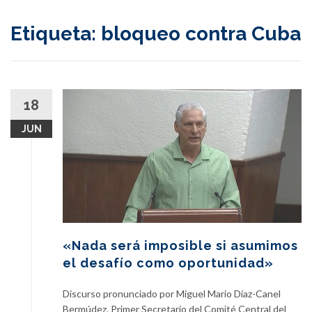
content
Etiqueta:
bloqueo contra Cuba
18
JUN
«Nada será imposible si asumimos
el desafío como oportunidad»
Discurso pronunciado por Miguel Mario Díaz-Canel
Bermúdez, Primer Secretario del Comité Central del