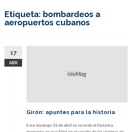
content
Etiqueta:
bombardeos a
aeropuertos cubanos
17
ABR
Girón: apuntes para la historia
Este domingo 16 de abril se recordó el histórico
momento en que Fidel en el sepelio de las víctimas de