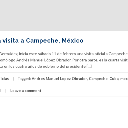
a visita a Campeche, México
Bermúdez, inicia este sábado 11 de febrero una visita oficial a Campeche
homólogo Andrés Manuel López Obrador. Por otra parte, es la cuarta visit
ca en los cuatro años de gobierno del presidente […]
icias
Tagged:
Andres Manuel Lopez Obrador
,
Campeche
,
Cuba
,
mex
l
Leave a comment