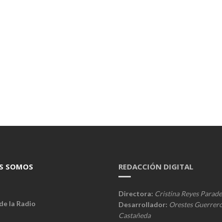
S SOMOS
REDACCIÓN DIGITAL
Directora:
Cristina Reyes Parade
de la Radio
Desarrollador:
Orestes Guerrer
Castañeda