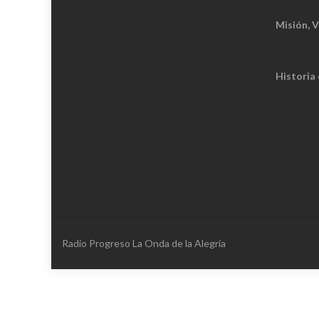
Misión, V
Historia
Radio Progreso La Onda de la Alegría