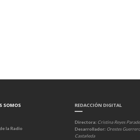
S SOMOS
REDACCIÓN DIGITAL
Directora:
Cristina Reyes Parade
de la Radio
Desarrollador:
Orestes Guerrer
Castañeda