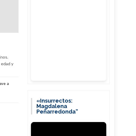
inos.
e edad y
ave a
«Insurrectos:
Magdalena
Peñarredonda”