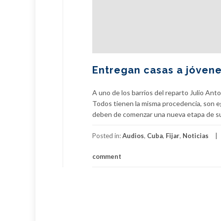
Entregan casas a jóvene
A uno de los barrios del reparto Julio An
Todos tienen la misma procedencia, son eg
deben de comenzar una nueva etapa de su 
Posted in:
Audios
,
Cuba
,
Fijar
,
Noticias
comment