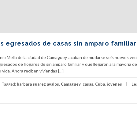
s egresados de casas sin amparo familiar
tonio Mella de la ciudad de Camagüey, acaban de mudarse seis nuevos vec
resados de hogares de sin amparo familiar y que llegaron a la mayoría d
vida. Ahora reciben viviendas […]
Tagged:
barbara suarez avalos
,
Camaguey
,
casas
,
Cuba
,
jovenes
Le