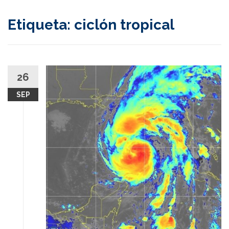
content
Etiqueta:
ciclón tropical
26
SEP