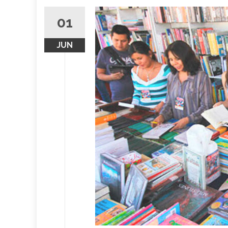
01
JUN