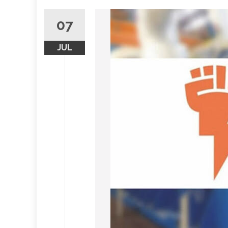
07
JUL