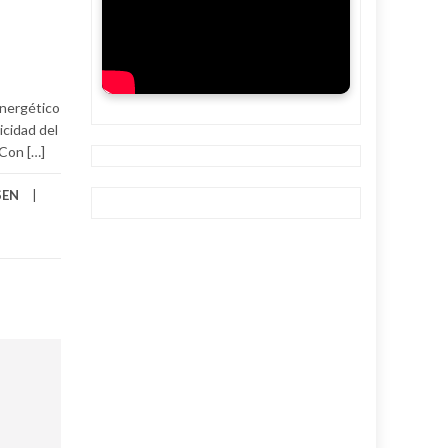
energético
icidad del
 Con […]
SEN