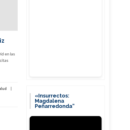
iz
id en las
citas
alud
«Insurrectos:
Magdalena
Peñarredonda”