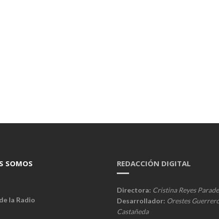
S SOMOS
REDACCIÓN DIGITAL
Directora:
Cristina Reyes Parade
de la Radio
Desarrollador:
Orestes Guerrer
Castañeda