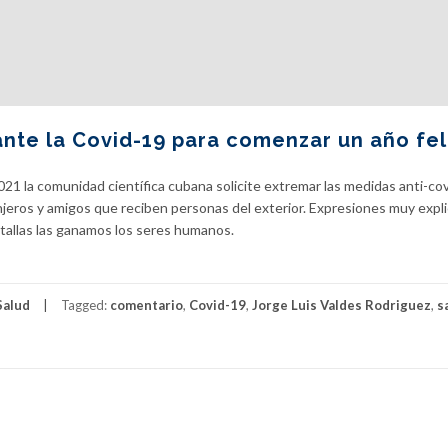
ante la Covid-19 para comenzar un año fel
021 la comunidad científica cubana solicite extremar las medidas anti-cov
njeros y amigos que reciben personas del exterior. Expresiones muy expli
atallas las ganamos los seres humanos.
Salud
Tagged:
comentario
,
Covid-19
,
Jorge Luis Valdes Rodriguez
,
s