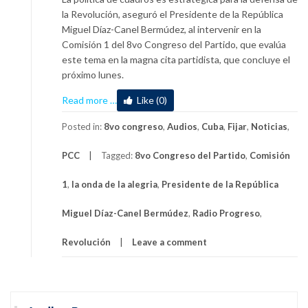
la Revolución, aseguró el Presidente de la República
Miguel Díaz-Canel Bermúdez, al intervenir en la
Comisión 1 del 8vo Congreso del Partido, que evalúa
este tema en la magna cita partidista, que concluye el
próximo lunes.
about
Read more
…
Like (0)
Analizan
procesos
Posted in:
8vo congreso
,
Audios
,
Cuba
,
Fijar
,
Noticias
,
de
PCC
Tagged:
8vo Congreso del Partido
,
Comisión
cuadros
en
1
,
la onda de la alegria
,
Presidente de la República
Comisión
1
Miguel Díaz-Canel Bermúdez
,
Radio Progreso
,
del
8vo
Revolución
Leave a comment
Congreso
del
Partido