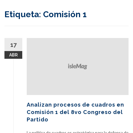
content
Etiqueta:
Comisión 1
17
ABR
Analizan procesos de cuadros en
Comisión 1 del 8vo Congreso del
Partido
La política de cuadros es estratégica para la defensa de