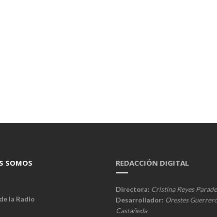
S SOMOS
REDACCIÓN DIGITAL
Directora:
Cristina Reyes Parade
de la Radio
Desarrollador:
Orestes Guerrer
Castañeda