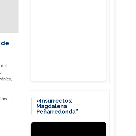
 de
 del
o
rónico,
llos
«Insurrectos:
Magdalena
Peñarredonda”