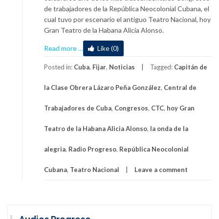
de trabajadores de la República Neocolonial Cubana, el
cual tuvo por escenario el antiguo Teatro Nacional, hoy
Gran Teatro de la Habana Alicia Alonso.
about
Read more
…
Like (0)
Recuerdan
creación
Posted in:
Cuba
,
Fijar
,
Noticias
Tagged:
Capitán de
de
la Clase Obrera Lázaro Peña González
,
Central de
la
Central
Trabajadores de Cuba
,
Congresos
,
CTC
,
hoy Gran
de
Trabajadores
Teatro de la Habana Alicia Alonso
,
la onda de la
de
Cuba
alegria
,
Radio Progreso
,
República Neocolonial
Cubana
,
Teatro Nacional
Leave a comment