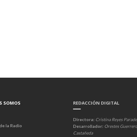
S SOMOS
REDACCIÓN DIGITAL
Directora:
Cristina Reyes Parade
de la Radio
Desarrollador:
Orestes Guerrer
Castañeda