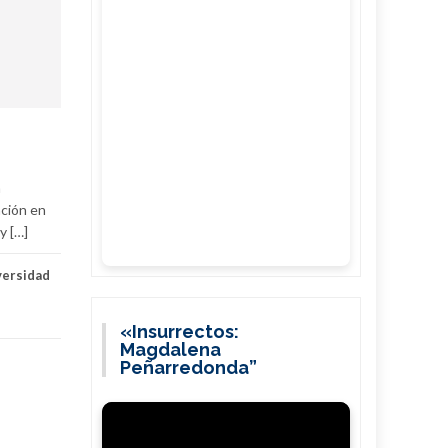
a
ación en
y […]
versidad
«Insurrectos:
Magdalena
Peñarredonda”