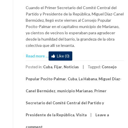
Cuando el Primer Secretario del Comité Central del
Partido y Presidente de la República, Miguel Díaz-Canel
Bermúdez, llegó este viernes al Consejo Popular
Pocito-Palmar en el capitalino municipio de Marianao,
ya cientos de vecinos lo esperaban para agradecer
desde la humildad del barrio, la grandeza de la obra
colectiva que allí se levanta.
about
Read more
…
Like (0)
Díaz-
Canel
Posted in:
Cuba
,
Fijar
,
Noticias
Tagged:
Consejo
en
Popular Pocito-Palmar
,
Cuba
,
La Habana
,
Miguel Díaz-
Pocito-
Palmar:
Canel Bermúdez
,
municipio Marianao
,
Primer
“Hay
que
Secretario del Comité Central del Partido y
trabajar,
participar
Presidente de la República
,
Visita
Leave a
y
apoyar
comment