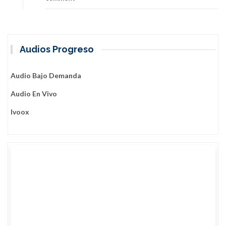
la
labor
en
los
barrios»
Audios Progreso
Audio Bajo Demanda
Audio En Vivo
Ivoox