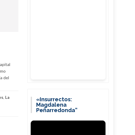
apital
ómo
ia del
es
,
La
«Insurrectos:
Magdalena
Peñarredonda”