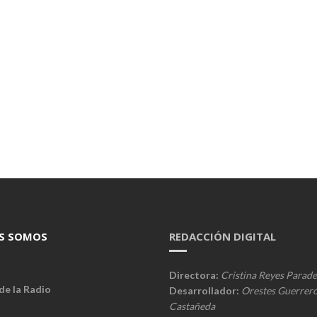
S SOMOS
REDACCIÓN DIGITAL
Directora:
Cristina Reyes Parade
de la Radio
Desarrollador:
Orestes Guerrer
Castañeda