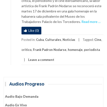
crítica, el periodismo y el cine iberoamericano, la labor
artística de Frank Padrón Nodarse se reconocerá este
martes 17 de diciembre en una gala homenaje en la
habanera sala polivalente del Museo de los
a
Trabajadores Palacio de los Torcedores.
Read more
…
b
Like (0)
o
u
Posted in:
Cuba
,
Culturales
,
Noticias
Tagged:
Cine
,
t
E
crítico
,
Frank Padron Nodarse
,
homenaje
,
periodista
s
t
Leave a comment
e
m
a
r
Audios Progreso
t
e
s
Audio Bajo Demanda
h
Audio En Vivo
o