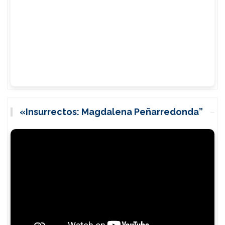
d
a
r
s
e
«Insurrectos: Magdalena Peñarredonda”