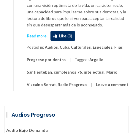
con una visión optimista de la vida, un carácter recio,
una capacidad para impulsarse sobre sus derrotas, y la
lectura de libros que le sirven para aceptar la realidad
sin que desesperar más de lo aconsejado.
about
Read more
…
Like (0)
Felicidades
a
Posted in:
Audios
,
Cuba
,
Culturales
,
Especiales
,
Fijar
,
Argelio
Progreso por dentro
Tagged:
Argelio
Santiesteban
Santiesteban
,
cumpleaños 76
,
intelectual
,
Mario
Vizcaíno Serrat
,
Radio Progreso
Leave a comment
Audios Progreso
Audio Bajo Demanda