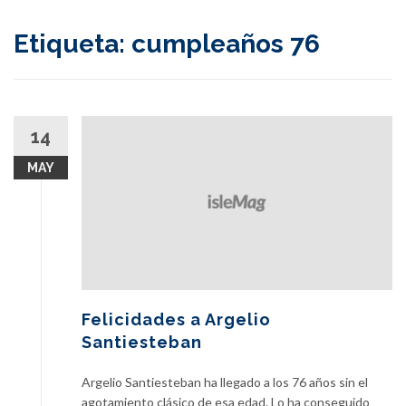
content
Etiqueta:
cumpleaños 76
14
MAY
Felicidades a Argelio
Santiesteban
Argelio Santiesteban ha llegado a los 76 años sin el
agotamiento clásico de esa edad. Lo ha conseguido