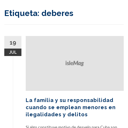
content
Etiqueta:
deberes
19
JUL
La familia y su responsabilidad
cuando se emplean menores en
ilegalidades y delitos
Si algo constituye motivo de desvelo para Cuba son