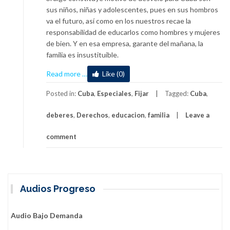
sus niños, niñas y adolescentes, pues en sus hombros
va el futuro, así como en los nuestros recae la
responsabilidad de educarlos como hombres y mujeres
de bien. Y en esa empresa, garante del mañana, la
familia es insustituible.
about
Read more
…
Like (0)
La
familia
Posted in:
Cuba
,
Especiales
,
Fijar
Tagged:
Cuba
,
y
deberes
,
Derechos
,
educacion
,
familia
Leave a
su
responsabilidad
comment
cuando
se
emplean
menores
en
Audios Progreso
ilegalidades
y
Audio Bajo Demanda
delitos