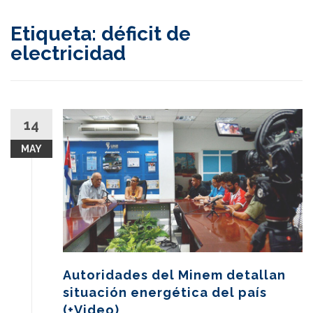
content
Etiqueta:
déficit de
electricidad
14
MAY
Autoridades del Minem detallan
situación energética del país
(+Video)