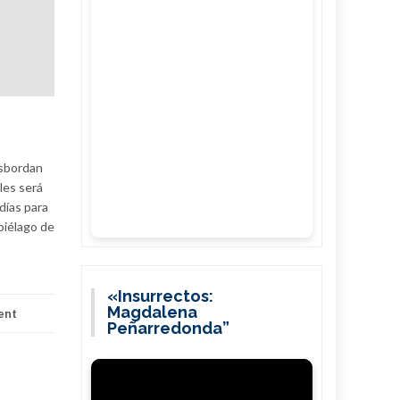
esbordan
les será
días para
ipiélago de
«Insurrectos:
Magdalena
ent
Peñarredonda”