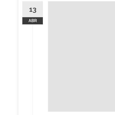
un
13
desfile
virtual
(+Video)
ABR