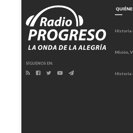
unidos
QUIÉNE
haciendo
#Cuba
Historia 
Misión, V
SÍGUENOS EN:
Historia