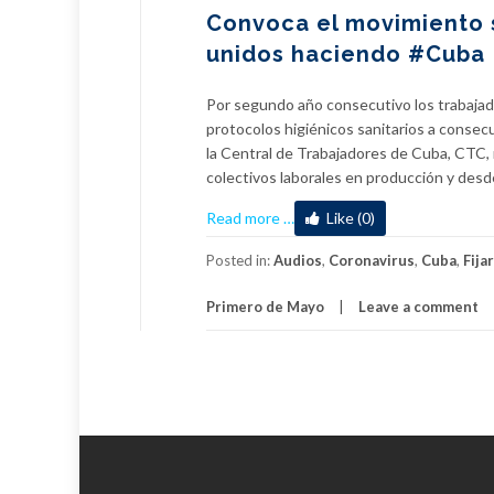
Convoca el movimiento s
unidos haciendo #Cuba
Por segundo año consecutivo los trabajad
protocolos higiénicos sanitarios a consecu
la Central de Trabajadores de Cuba, CTC, r
colectivos laborales en producción y desde
about
Read more
…
Like (0)
Convoca
el
Posted in:
Audios
,
Coronavirus
,
Cuba
,
Fijar
movimiento
Primero de Mayo
Leave a comment
sindical
en
este
Primero
de
Mayo
a
continuar