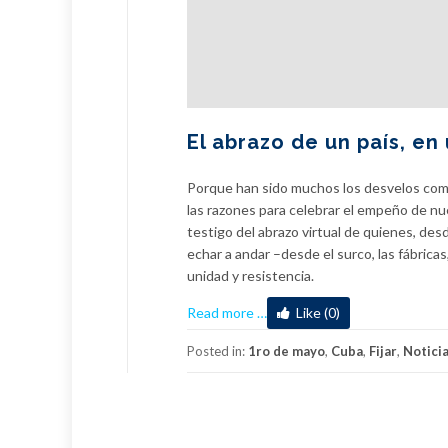
El abrazo de un país, en 
Porque han sido muchos los desvelos comp
las razones para celebrar el empeño de nu
testigo del abrazo virtual de quienes, des
echar a andar –desde el surco, las fábricas
unidad y resistencia.
about
Read more
…
Like (0)
El
abrazo
Posted in:
1ro de mayo
,
Cuba
,
Fijar
,
Notici
de
un
país,
en