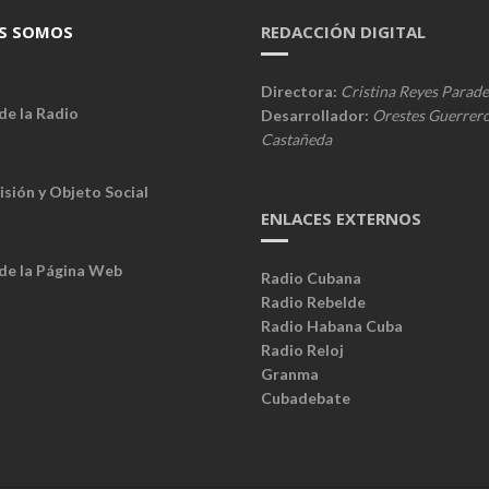
S SOMOS
REDACCIÓN DIGITAL
Directora:
Cristina Reyes Parade
de la Radio
Desarrollador:
Orestes Guerrer
Castañeda
isión y Objeto Social
ENLACES EXTERNOS
 de la Página Web
Radio Cubana
Radio Rebelde
Radio Habana Cuba
Radio Reloj
Granma
Cubadebate