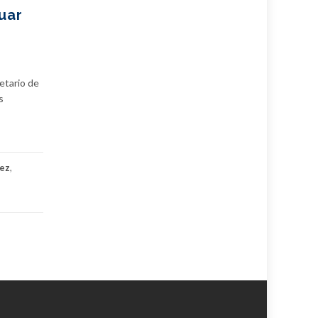
uar
etario de
s
dez
,