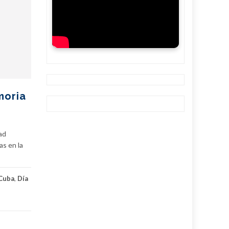
moria
ad
as en la
Cuba
,
Día