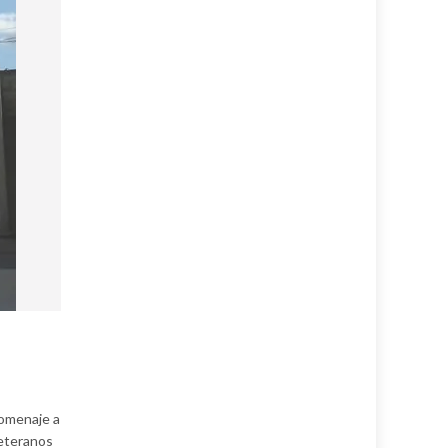
homenaje a
veteranos