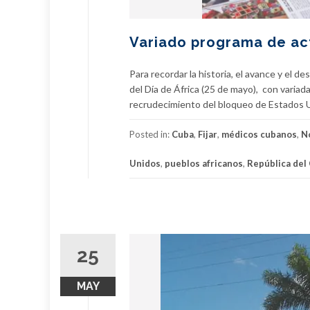
Variado programa de act
Para recordar la historia, el avance y el 
del Día de África (25 de mayo), con variad
recrudecimiento del bloqueo de Estados 
Posted in:
Cuba
,
Fijar
,
médicos cubanos
,
N
Unidos
,
pueblos africanos
,
República del
25
MAY