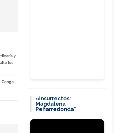
dinaria y
altó los
l Congo
,
«Insurrectos:
Magdalena
Peñarredonda”