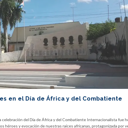
es en el Día de África y del Combatiente
 celebración del Día de África y del Combatiente Internacionalista fue 
os héroes y evocación de nuestras raíces africanas, protagonizada por 