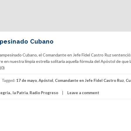
mpesinado Cubano
Campesinado Cubano, el Comandante en Jefe Fidel Castro Ruz sentenció:
e en nuestra limpia estrella solitaria aquella fórmula del Apóstol de que l
(0)
Tagged:
17 de mayo
,
Apóstol
,
Comandante en Jefe Fidel Castro Ruz
,
Cu
legría.
,
la Patria
,
Radio Progreso
Leave a comment