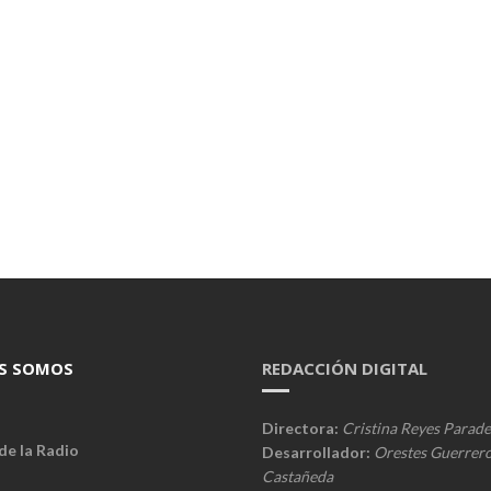
S SOMOS
REDACCIÓN DIGITAL
Directora:
Cristina Reyes Parade
de la Radio
Desarrollador:
Orestes Guerrer
Castañeda