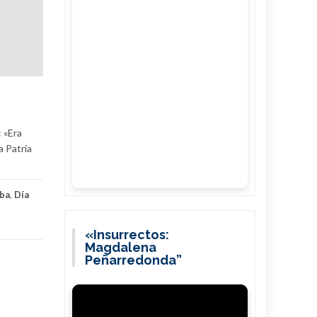
 «Era
a Patria
ba
,
Día
«Insurrectos:
Magdalena
Peñarredonda”