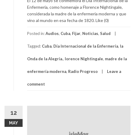
El 12 de mayo se conmemora el Día Internacional de la
Enfermería, como homenaje a Florence Nightingale,
considerada la madre de la enfermería moderna y que
vino al mundo en esa fecha de 1820. Like (0)
Posted in:
Audios
,
Cuba
,
Fijar
,
Noticias
,
Salud
Tagged:
Cuba
,
Día Internacional de la Enfermería
,
la
Onda de la Alegría.
,
lorence Nightingale
,
madre de la
enfermería moderna
,
Radio Progreso
Leave a
comment
12
MAY