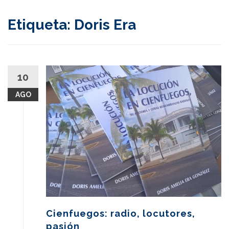
content
Etiqueta:
Doris Era
10
AGO
Cienfuegos: radio, locutores,
pasión