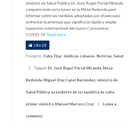
ministro de Salud Pública Dr. José Ángel Portal Miranda
ú
comparecerán este lunes en la Mesa Redonda para
b
informar sobre las medidas adoptadas por el país para
l
enfrentar la amenaza que significa la rápida y amplia
i
expansión internacional del nuevo Coronavirus
c
a
COVID-19.
Read more
…
a
b
a
Like (0)
o
l
u
o
Posted in:
Cuba
,
Fijar
,
médicos cubanos
,
Noticias
,
Salud
t
s
P
p
Tagged:
Dr. José Ángel Portal Miranda
,
Mesa
r
r
e
o
Redonda
,
Miguel Díaz Canel Bermúdez
,
ministro de
s
f
i
e
Salud Pública
,
presidente de la republica de cuba
,
d
s
e
i
primer ministro Manuel Marrero Cruz
Leave a
n
o
t
comment
n
e
a