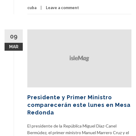
c
cuba
Leave a comment
i
t
a
M
09
i
n
MAR
i
s
t
r
o
d
e
Presidente y Primer Ministro
S
comparecerán este lunes en Mesa
a
Redonda
l
u
El presidente de la República Miguel Díaz-Canel
d
Bermúdez, el primer ministro Manuel Marrero Cruz y el
P