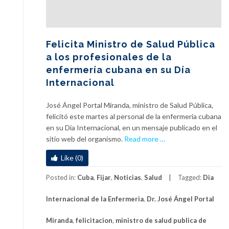
Felicita Ministro de Salud Pública
a los profesionales de la
enfermería cubana en su Día
Internacional
José Ángel Portal Miranda, ministro de Salud Pública,
felicitó este martes al personal de la enfermería cubana
en su Día Internacional, en un mensaje publicado en el
a
sitio web del organismo.
Read more
…
b
Like (0)
o
u
Posted in:
Cuba
,
Fijar
,
Noticias
,
Salud
Tagged:
Dia
t
F
Internacional de la Enfermeria
,
Dr. José Ángel Portal
e
l
Miranda
,
felicitacion
,
ministro de salud publica de
i