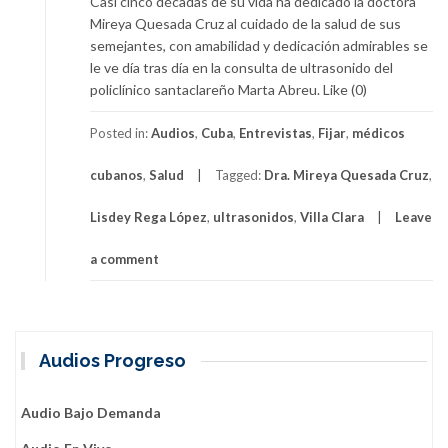
Casi cinco décadas de su vida ha dedicado la doctora
Mireya Quesada Cruz al cuidado de la salud de sus
semejantes, con amabilidad y dedicación admirables se
le ve día tras día en la consulta de ultrasonido del
policlínico santaclareño Marta Abreu. Like (0)
Posted in:
Audios
,
Cuba
,
Entrevistas
,
Fijar
,
médicos
cubanos
,
Salud
Tagged:
Dra. Mireya Quesada Cruz
,
Lisdey Rega López
,
ultrasonidos
,
Villa Clara
Leave
a comment
Audios Progreso
Audio Bajo Demanda