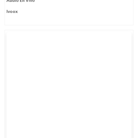
Audio En Vivo
Ivoox