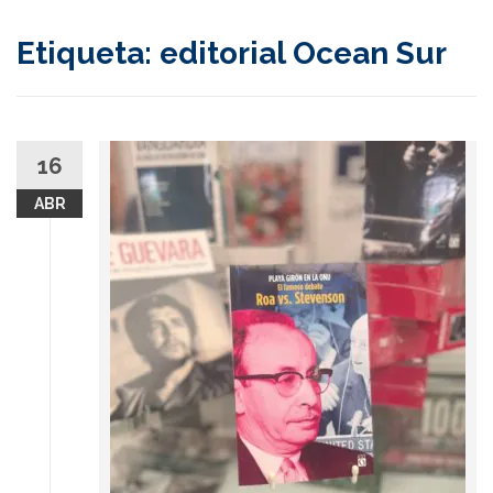
content
Etiqueta:
editorial Ocean Sur
16
ABR