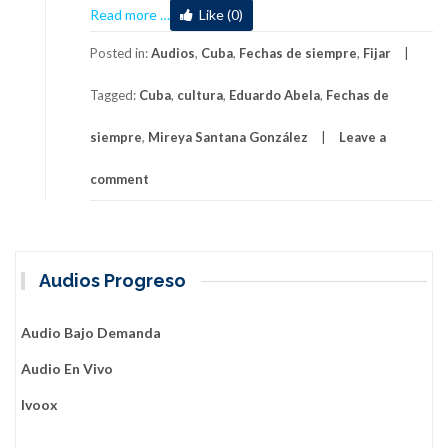
about
Read more
…
Like (0)
Fechas
de
Posted in:
Audios
,
Cuba
,
Fechas de siempre
,
Fijar
siempre:
Tagged:
Cuba
,
cultura
,
Eduardo Abela
,
Fechas de
Eduardo
Abela
siempre
,
Mireya Santana González
Leave a
comment
Audios Progreso
Audio Bajo Demanda
Audio En Vivo
Ivoox