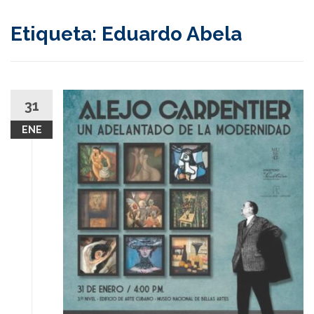
content
Etiqueta:
Eduardo Abela
31
ENE