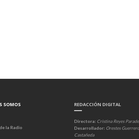
S SOMOS
REDACCIÓN DIGITAL
Directora:
Cristina Reyes Parade
de la Radio
Desarrollador:
Orestes Guerrer
Castañeda