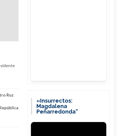
esidente
stro Ruz
«Insurrectos:
Magdalena
 República
Peñarredonda”