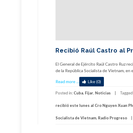
Recibió Raúl Castro al 
El General de Ejército Raúl Castro Ruz re
de la República Socialista de Vietnam, en el
about
Read more
…
Like (0)
Recibió
Raúl
Posted in:
Cuba
,
Fijar
,
Noticias
Tagged
Castro
recibió este lunes al Cro Nguyen Xuan P
al
Presidente
Socialista de Vietnam
,
Radio Progreso
de
Vietnam,
Nguyen