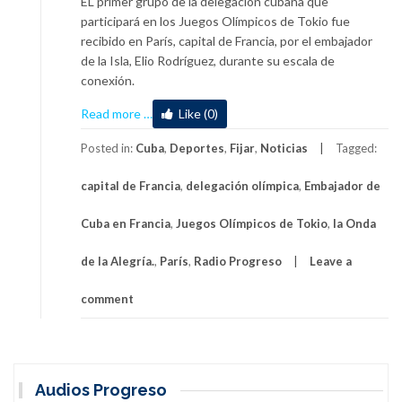
EL primer grupo de la delegación cubana que
participará en los Juegos Olímpicos de Tokio fue
recibido en París, capital de Francia, por el embajador
de la Isla, Elio Rodríguez, durante su escala de
conexión.
about
Read more
…
Like (0)
Embajador
de
Posted in:
Cuba
,
Deportes
,
Fijar
,
Noticias
Tagged:
Cuba
capital de Francia
,
delegación olímpica
,
Embajador de
en
Francia
Cuba en Francia
,
Juegos Olímpicos de Tokio
,
la Onda
saludó
a
de la Alegría.
,
París
,
Radio Progreso
Leave a
su
delegación
comment
olímpica
Audios Progreso