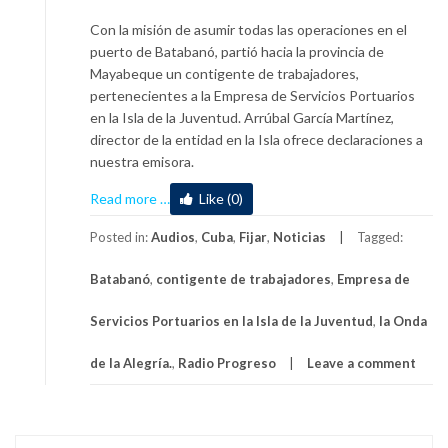
Con la misión de asumir todas las operaciones en el
puerto de Batabanó, partió hacia la provincia de
Mayabeque un contigente de trabajadores,
pertenecientes a la Empresa de Servicios Portuarios
en la Isla de la Juventud. Arrúbal García Martínez,
director de la entidad en la Isla ofrece declaraciones a
nuestra emisora.
about
Read more
…
Like (0)
Contigente
de
Posted in:
Audios
,
Cuba
,
Fijar
,
Noticias
Tagged:
Servicios
Batabanó
,
contigente de trabajadores
,
Empresa de
Portuarios
hacia
Servicios Portuarios en la Isla de la Juventud
,
la Onda
Mayabeque
de la Alegría.
,
Radio Progreso
Leave a comment