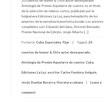
20 cuentos de humor & Otto autor desesperado.
Antología de Premio Aquelarre de cuento, es el título
de la selección de relatos cortos, publicado por la
holguinera Ediciones La Luz, para beneplácito de los
amantes de la narrativa humorística insular. Los autores
compilados son: Eduardo del Llano, Antonio Berazaín,
Premio Nacional de Edición, Jorge Alberto […]
Posted in:
Cuba
,
Especiales
,
Fijar
Tagged:
20
cuentos de humor & Otto autor desesperado.
Antología de Premio Aquelarre de cuento
,
Cuba
,
Ediciones La Luz
,
escritor Carlos Fundora
,
holguin
,
Jesús Dueñas Becerra
,
literatura cubana
Leave a
comment