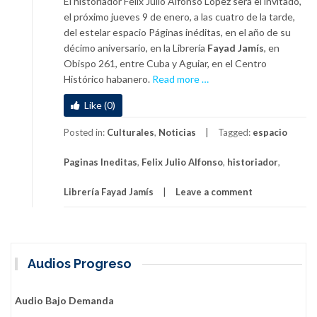
El historiador Félix Julio Alfonso López será el invitado,
el próximo jueves 9 de enero, a las cuatro de la tarde,
del estelar espacio Páginas inéditas, en el año de su
décimo aniversario, en la Librería
Fayad Jamís
, en
Obispo 261, entre Cuba y Aguiar, en el Centro
a
Histórico habanero.
Read more
…
b
Like (0)
o
u
Posted in:
Culturales
,
Noticias
Tagged:
espacio
t
E
Paginas Ineditas
,
Felix Julio Alfonso
,
historiador
,
n
P
Librería Fayad Jamís
Leave a comment
á
g
i
n
Audios Progreso
a
s
i
Audio Bajo Demanda
n