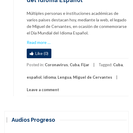
del Idioma Español
Múltiples personas e instituciones académicas de
varios países destacan hoy, mediante la web, el legado
de Miguel de Cervantes, en ocasión de conmemorarse
el Día Mundial del Idioma Español.
a
Read more
…
b
Like (0)
o
u
Posted in:
Coronavirus
,
Cuba
,
Fijar
Tagged:
Cuba
,
t
C
español
,
idioma
,
Lengua
,
Miguel de Cervantes
e
l
Leave a comment
e
b
r
a
Audios Progreso
n
e