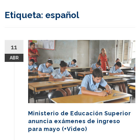
content
Etiqueta:
español
11
ABR
Ministerio de Educación Superior
anuncia exámenes de ingreso
para mayo (+Video)