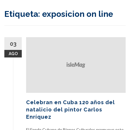
content
Etiqueta:
exposicion on line
03
AGO
Celebran en Cuba 120 años del
natalicio del pintor Carlos
Enríquez
El Fondo Cubano de Bienes Culturales promueve este