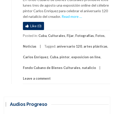
lunes tres de agosto una exposición online del célebre
pintor Carlos Enríquez para celebrar el aniversario 120
a
del natalicio del creador.
Read more
…
b
Like (0)
o
u
Posted in:
Cuba
,
Culturales
,
Fijar
,
Fotografías
,
Fotos
,
t
C
Noticias
Tagged:
aniversario 120
,
artes plásticas
,
e
l
Carlos Enriquez
,
Cuba. pintor
,
exposicion on line
,
e
b
Fondo Cubano de Bienes Culturales
,
natalicio
r
a
Leave a comment
n
e
n
C
Audios Progreso
u
b